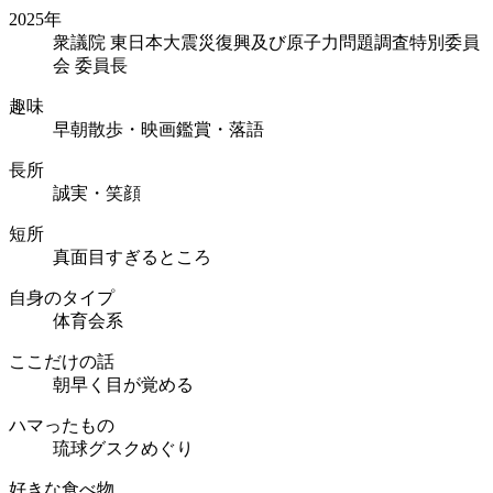
2025年
衆議院 東日本大震災復興及び原子力問題調査特別委員
会 委員長
趣味
早朝散歩・映画鑑賞・落語
長所
誠実・笑顔
短所
真面目すぎるところ
自身のタイプ
体育会系
ここだけの話
朝早く目が覚める
ハマったもの
琉球グスクめぐり
好きな食べ物